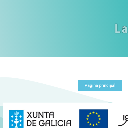
La
Página principal